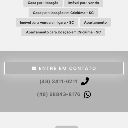
Casa
para
locação
Imóvel
para
venda
Casa
para
locação
em
Criciúma - SC
Imóvel
para
venda
em
Içara - SC
Apartamento
Apartamento
para
locação
em
Criciúma - SC
ENTRE EM CONTATO
(48) 3411-6211
(48) 98843-8176