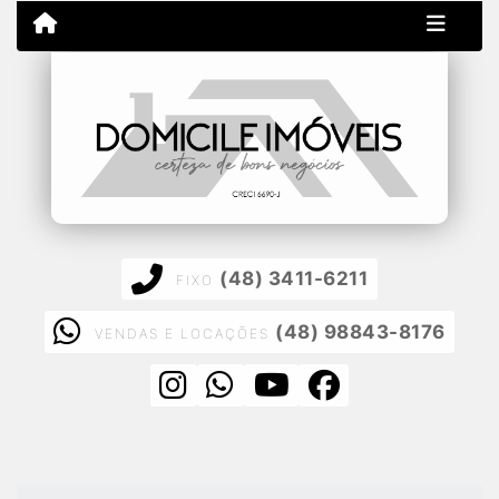
(48) 3411-6211
FIXO
(48) 98843-8176
VENDAS E LOCAÇÕES