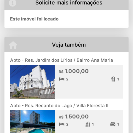
Solicite mais informações
Este imóvel foi locado
Veja também
Apto - Res. Jardim dos Lírios / Bairro Ana Maria
1.000,00
R$
2
1
Apto - Res. Recanto do Lago / Villa Floresta II
1.500,00
R$
2
1
1