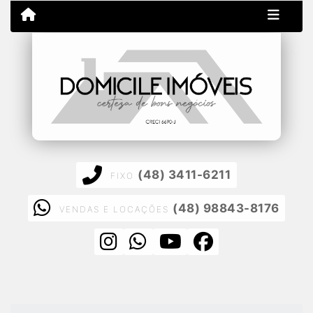
(48) 3411-6211
FIXO
(48) 98843-8176
VENDAS E LOCAÇÕES