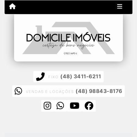
(48) 3411-6211
FIXO
(48) 98843-8176
VENDAS E LOCAÇÕES