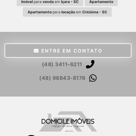
Imóvel
para
venda
em
Içara - SC
Apartamento
Apartamento
para
locação
em
Criciúma - SC
ENTRE EM CONTATO
(48) 3411-6211
(48) 98843-8176