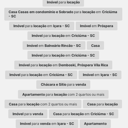
Imóvel
para
locação
Casa Casas em condomínio e Sobrado
para
locação
em
Criciúma
- SC
Imóvel
para
locação
em
Içara - SC
Imóvel
em
Próspera
Imóvel
para
locação
em
Criciúma - SC
Imóvel
em
Balneário Rincão - SC
Casa
Imóvel
para
locação
em
Criciúma - SC
Imóvel
para
locação
em
Demboski, Próspera Vila Rica
Imóvel
para
locação
em
Criciúma - SC
Imóvel
em
Içara - SC
Chácara e Sítio
para
venda
Apartamento
para
locação
com 2 quartos ou mais
Casa
para
locação
com 2 quartos ou mais
Casa
para
locação
Imóvel
para
venda
Casa
para
locação
em
Criciúma - SC
Imóvel
para
venda
em
Içara - SC
Apartamento