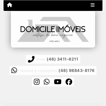
(48) 3411-6211
FIXO
(48) 98843-8176
VENDAS E LOCAÇÕES