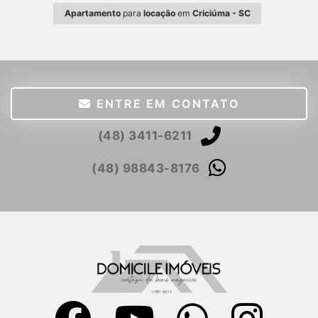
Apartamento
para
locação
em
Criciúma - SC
ENTRE EM CONTATO
(48) 3411-6211
(48) 98843-8176