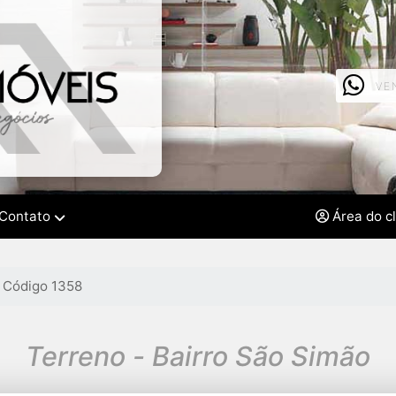
VE
Contato
Área do c
Código 1358
Terreno - Bairro São Simão