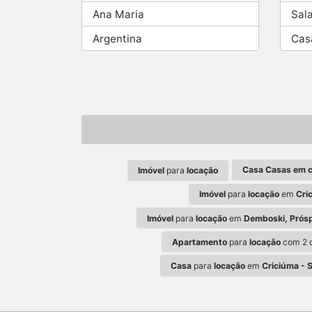
Ana Maria
Sal
Argentina
Cas
Casa Casas em 
Imóvel
para
locação
Imóvel
para
locação
em
Cri
Imóvel
para
locação
em
Demboski, Prósp
Apartamento
para
locação
com 2 q
Casa
para
locação
em
Criciúma - 