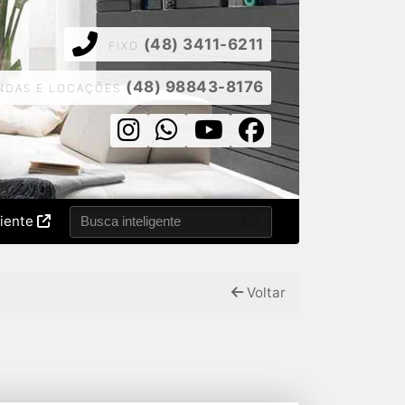
(48) 3411-6211
FIXO
(48) 98843-8176
NDAS E LOCAÇÕES
liente
Voltar