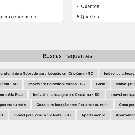
a
4 Quartos
a em condomínio
5 Quartos
Buscas frequentes
condomínio e Sobrado
para
locação
em
Criciúma - SC
Imóvel
para
locaç
ciúma - SC
Imóvel
em
Balneário Rincão - SC
Casa
Imóvel
par
era Vila Rica
Imóvel
para
locação
em
Criciúma - SC
Imóvel
em
Iça
uartos ou mais
Casa
para
locação
com 2 quartos ou mais
Casa
pa
SC
Imóvel
para
venda
em
Içara - SC
Apartamento
Apartame