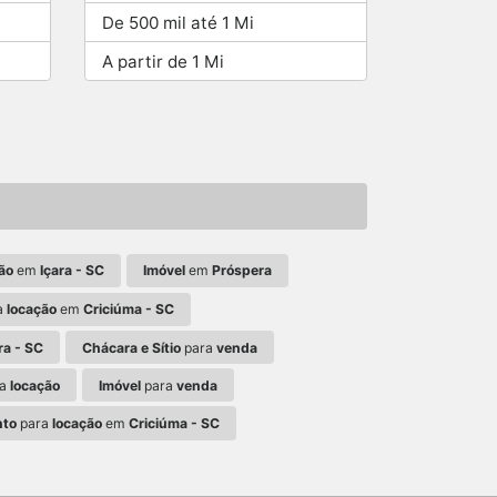
De 500 mil até 1 Mi
A partir de 1 Mi
ão
em
Içara - SC
Imóvel
em
Próspera
a
locação
em
Criciúma - SC
ra - SC
Chácara e Sítio
para
venda
ra
locação
Imóvel
para
venda
nto
para
locação
em
Criciúma - SC