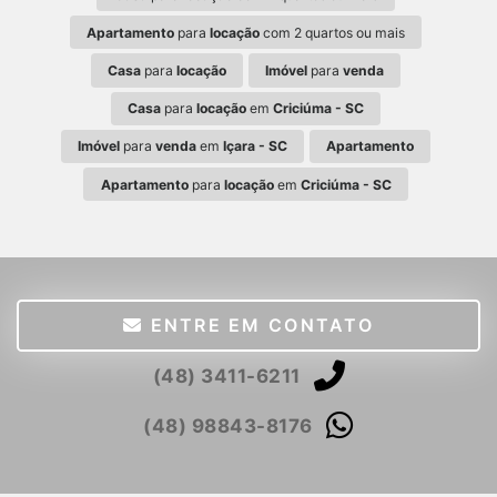
Apartamento
para
locação
com 2 quartos ou mais
Casa
para
locação
Imóvel
para
venda
Casa
para
locação
em
Criciúma - SC
Imóvel
para
venda
em
Içara - SC
Apartamento
Apartamento
para
locação
em
Criciúma - SC
ENTRE EM CONTATO
(48) 3411-6211
(48) 98843-8176