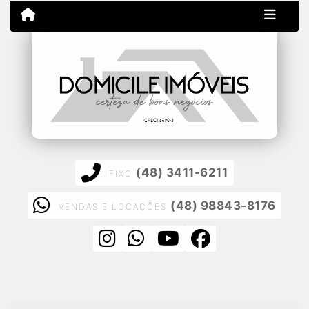
(48) 3411-6211
FIXO
(48) 98843-8176
VENDAS E LOCAÇÕES