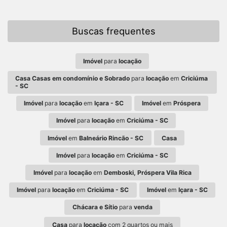
Buscas frequentes
Imóvel
para
locação
Casa Casas em condomínio e Sobrado
para
locação
em
Criciúma
- SC
Imóvel
para
locação
em
Içara - SC
Imóvel
em
Próspera
Imóvel
para
locação
em
Criciúma - SC
Imóvel
em
Balneário Rincão - SC
Casa
Imóvel
para
locação
em
Criciúma - SC
Imóvel
para
locação
em
Demboski, Próspera Vila Rica
Imóvel
para
locação
em
Criciúma - SC
Imóvel
em
Içara - SC
Chácara e Sítio
para
venda
Casa
para
locação
com 2 quartos ou mais