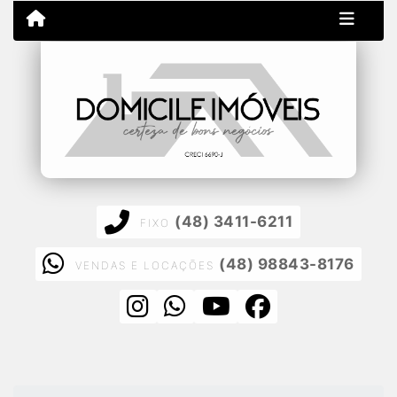
(48) 3411-6211
FIXO
(48) 98843-8176
VENDAS E LOCAÇÕES