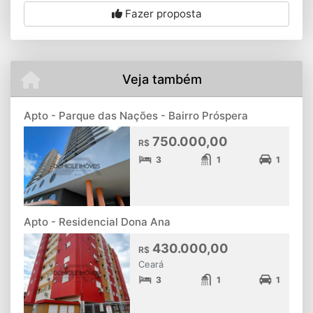
Fazer proposta
Veja também
Apto - Parque das Nações - Bairro Próspera
750.000,00
R$
3
1
1
Apto - Residencial Dona Ana
430.000,00
R$
Ceará
3
1
1