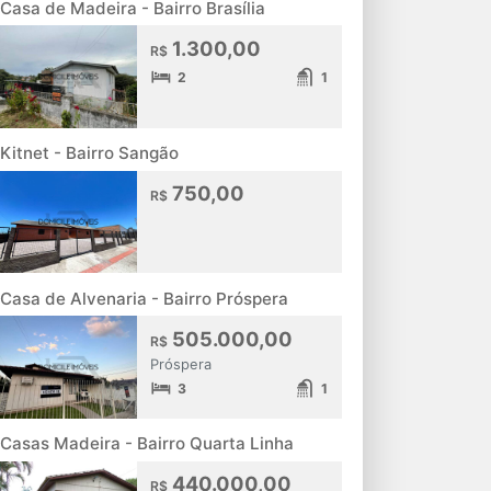
Casa de Madeira - Bairro Brasília
1.300,00
R$
2
1
Kitnet - Bairro Sangão
750,00
R$
Casa de Alvenaria - Bairro Próspera
505.000,00
R$
Próspera
3
1
Casas Madeira - Bairro Quarta Linha
440.000,00
R$