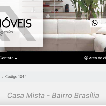
VE
Contato
Área do c
a
Código 1044
Casa Mista - Bairro Brasília