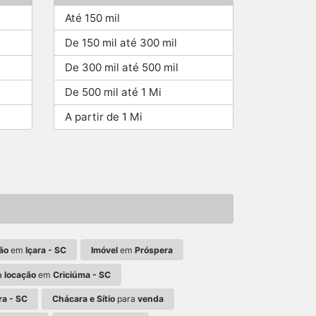
Até 150 mil
De 150 mil até 300 mil
De 300 mil até 500 mil
De 500 mil até 1 Mi
A partir de 1 Mi
ão
em
Içara - SC
Imóvel
em
Próspera
a
locação
em
Criciúma - SC
ra - SC
Chácara e Sítio
para
venda