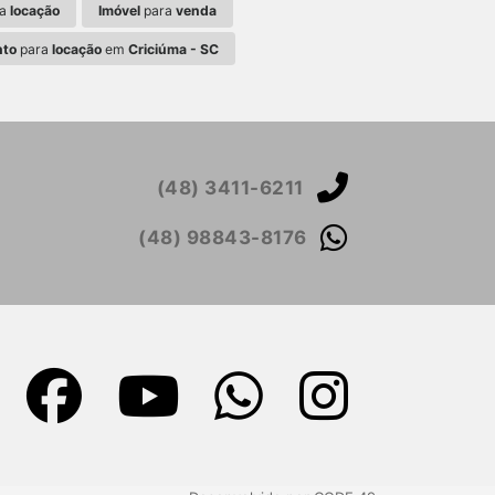
ra
locação
Imóvel
para
venda
nto
para
locação
em
Criciúma - SC
(48) 3411-6211
(48) 98843-8176