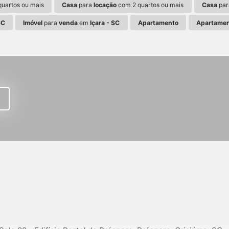
uartos ou mais
Casa
para
locação
com 2 quartos ou mais
Casa
pa
SC
Imóvel
para
venda
em
Içara - SC
Apartamento
Apartame