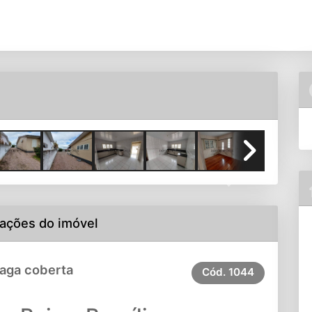
Next
ações do imóvel
Vaga coberta
Cód.
1044