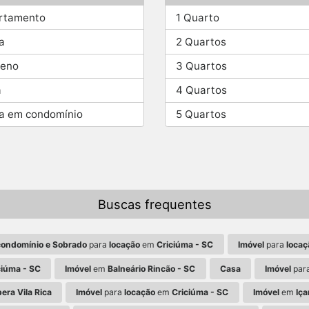
rtamento
1 Quarto
a
2 Quartos
reno
3 Quartos
a
4 Quartos
a em condomínio
5 Quartos
Buscas frequentes
condomínio e Sobrado
para
locação
em
Criciúma - SC
Imóvel
para
locaç
ciúma - SC
Imóvel
em
Balneário Rincão - SC
Casa
Imóvel
par
era Vila Rica
Imóvel
para
locação
em
Criciúma - SC
Imóvel
em
Iça