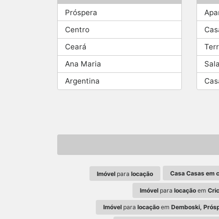
Próspera
Apa
Centro
Cas
Ceará
Ter
Ana Maria
Sal
Argentina
Cas
Casa Casas em 
Imóvel
para
locação
Imóvel
para
locação
em
Cri
Imóvel
para
locação
em
Demboski, Prósp