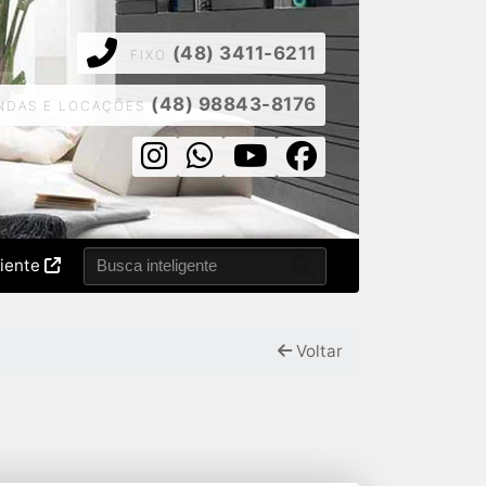
(48) 3411-6211
FIXO
(48) 98843-8176
NDAS E LOCAÇÕES
liente
Voltar