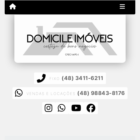
(48) 3411-6211
FIXO
(48) 98843-8176
VENDAS E LOCAÇÕES